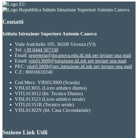
Istituto Istruzione Superiore Antonio Canova
Contatti
Istituto Istruzione Superiore Antonio Canova
Viale Astichello 195, 36100 Vicenza (VI)
Tel:
+39 0444 507330
Email:
segreteria@iiscanova.edu.it
Link per inviare una mail
Email:
viis013009@istruzione.it
Link per inviare una mail
PEC:
viis013009@pec.istruzione.it
Link per inviare una mail
C.F.: 80016610240
Cod.Mecc. VIIS013009 (Scuola)
VISL01301L (Liceo artistico diurno)
VITL013012 (Ist. Tecnico Diurno)
VISL013523 (Liceo artistico serale)
VITL01351B (Tecnico serale)
VISL01302N (Ist. Casa Circondariale)
Sezione Link Utili