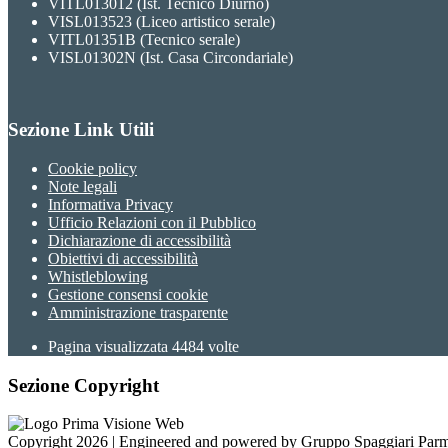
VITL013012 (Ist. Tecnico Diurno)
VISL013523 (Liceo artistico serale)
VITL01351B (Tecnico serale)
VISL01302N (Ist. Casa Circondariale)
Sezione Link Utili
Cookie policy
Note legali
Informativa Privacy
Ufficio Relazioni con il Pubblico
Dichiarazione di accessibilità
Obiettivi di accessibilità
Whistleblowing
Gestione consensi cookie
Amministrazione trasparente
Pagina visualizzata
4484
volte
Sezione Copyright
Copyright 2026 | Engineered and powered by Gruppo Spaggiari Parm