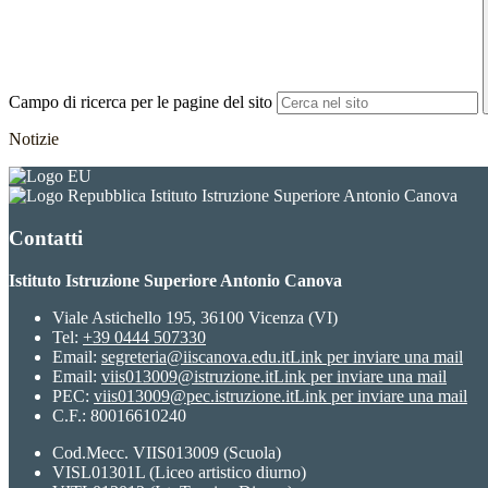
Campo di ricerca per le pagine del sito
Notizie
Istituto Istruzione Superiore Antonio Canova
Contatti
Istituto Istruzione Superiore Antonio Canova
Viale Astichello 195, 36100 Vicenza (VI)
Tel:
+39 0444 507330
Email:
segreteria@iiscanova.edu.it
Link per inviare una mail
Email:
viis013009@istruzione.it
Link per inviare una mail
PEC:
viis013009@pec.istruzione.it
Link per inviare una mail
C.F.: 80016610240
Cod.Mecc. VIIS013009 (Scuola)
VISL01301L (Liceo artistico diurno)