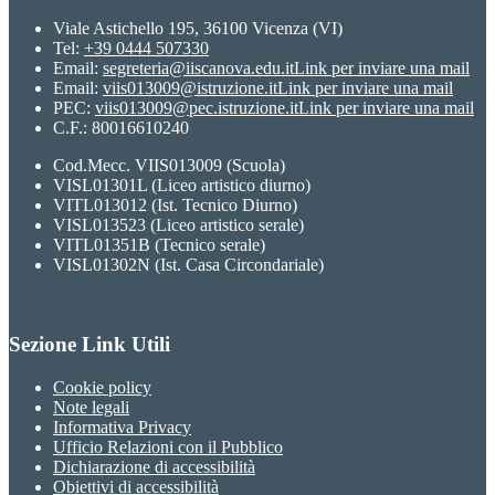
Viale Astichello 195, 36100 Vicenza (VI)
Tel:
+39 0444 507330
Email:
segreteria@iiscanova.edu.it
Link per inviare una mail
Email:
viis013009@istruzione.it
Link per inviare una mail
PEC:
viis013009@pec.istruzione.it
Link per inviare una mail
C.F.: 80016610240
Cod.Mecc. VIIS013009 (Scuola)
VISL01301L (Liceo artistico diurno)
VITL013012 (Ist. Tecnico Diurno)
VISL013523 (Liceo artistico serale)
VITL01351B (Tecnico serale)
VISL01302N (Ist. Casa Circondariale)
Sezione Link Utili
Cookie policy
Note legali
Informativa Privacy
Ufficio Relazioni con il Pubblico
Dichiarazione di accessibilità
Obiettivi di accessibilità