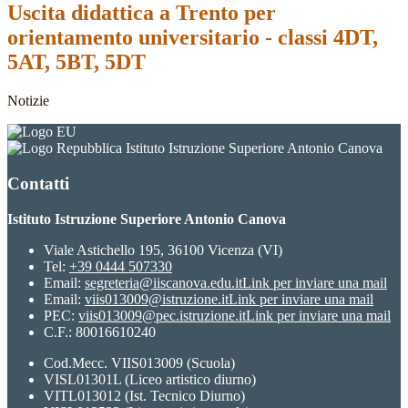
Uscita didattica a Trento per
orientamento universitario - classi 4DT,
5AT, 5BT, 5DT
Notizie
Istituto Istruzione Superiore Antonio Canova
Contatti
Istituto Istruzione Superiore Antonio Canova
Viale Astichello 195, 36100 Vicenza (VI)
Tel:
+39 0444 507330
Email:
segreteria@iiscanova.edu.it
Link per inviare una mail
Email:
viis013009@istruzione.it
Link per inviare una mail
PEC:
viis013009@pec.istruzione.it
Link per inviare una mail
C.F.: 80016610240
Cod.Mecc. VIIS013009 (Scuola)
VISL01301L (Liceo artistico diurno)
VITL013012 (Ist. Tecnico Diurno)