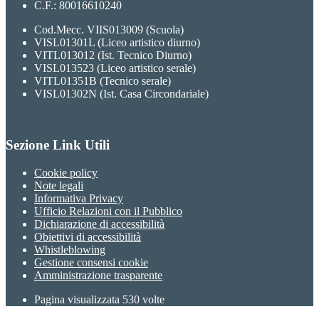
C.F.: 80016610240
Cod.Mecc. VIIS013009 (Scuola)
VISL01301L (Liceo artistico diurno)
VITL013012 (Ist. Tecnico Diurno)
VISL013523 (Liceo artistico serale)
VITL01351B (Tecnico serale)
VISL01302N (Ist. Casa Circondariale)
Sezione Link Utili
Cookie policy
Note legali
Informativa Privacy
Ufficio Relazioni con il Pubblico
Dichiarazione di accessibilità
Obiettivi di accessibilità
Whistleblowing
Gestione consensi cookie
Amministrazione trasparente
Pagina visualizzata
530
volte