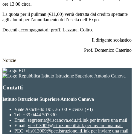
ore 13:00 circa.
La quota per il pullman (€11,00) verrà detratta dal credito spettante
agli alunni per l’annullamento dell’uscita dell’Expo.
Docenti accompagnatori: proff. Lazzara, Coltro.
Il dirigente scolastico
Prof. Domenico Caterino
Notizie
Istituto Istruzione Superiore Antonio Canova
Contatti
Istituto Istruzione Superiore Antonio Canova
Viale Astichello 195, 36100 Vicenza (VI)
Tel:
+39 0444 507330
Email:
segreteria@iiscanova.edu.it
Link per inviare una mail
Email:
viis013009@istruzione.it
Link per inviare una mail
PEC:
viis013009@pec.istruzione.it
Link per inviare una mail