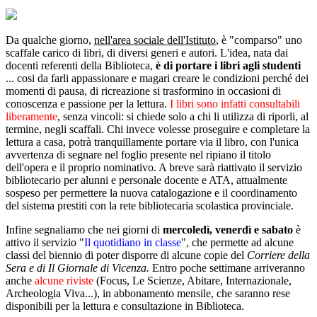
Da qualche giorno,
nell'area sociale dell'Istituto
, è "comparso" uno
scaffale carico di libri, di diversi generi e autori. L'idea, nata dai
docenti referenti della Biblioteca,
è di portare i libri agli studenti
... cosi da farli appassionare e magari creare le condizioni perché dei
momenti di pausa, di ricreazione si trasformino in occasioni di
conoscenza e passione per la lettura.
I libri sono infatti consultabili
liberamente
, senza vincoli: si chiede solo a chi li utilizza di riporli, al
termine, negli scaffali. Chi invece volesse proseguire e completare la
lettura a casa, potrà tranquillamente portare via il libro, con l'unica
avvertenza di segnare nel foglio presente nel ripiano il titolo
dell'opera e il proprio nominativo. A breve sarà riattivato il servizio
bibliotecario per alunni e personale docente e ATA, attualmente
sospeso per permettere la nuova catalogazione e il coordinamento
del sistema prestiti con la rete bibliotecaria scolastica provinciale.
Infine segnaliamo che nei giorni di
mercoledì, venerdì e sabato
è
attivo il servizio "
Il quotidiano in classe
"
, che permette ad alcune
classi del biennio di poter disporre di alcune copie del
Corriere della
Sera e di Il Giornale di Vicenza.
Entro poche settimane arriveranno
anche
alcune riviste
(Focus, Le Scienze, Abitare, Internazionale,
Archeologia Viva...), in abbonamento mensile, che saranno rese
disponibili per la lettura e consultazione in Biblioteca.