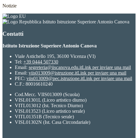
Notizie
Istituto Istruzione Superiore Antonio Canova
Contatti
Istituto Istruzione Superiore Antonio Canova
Viale Astichello 195, 36100 Vicenza (VI)
Tel:
+39 0444 507330
Email:
segreteria@iiscanova.edu.it
Link per inviare una mail
Email:
viis013009@istruzione.it
Link per inviare una mail
PEC:
viis013009@pec.istruzione.it
Link per inviare una mail
C.F.: 80016610240
Cod.Mecc. VIIS013009 (Scuola)
VISL01301L (Liceo artistico diurno)
VITL013012 (Ist. Tecnico Diurno)
VISL013523 (Liceo artistico serale)
VITL01351B (Tecnico serale)
VISL01302N (Ist. Casa Circondariale)