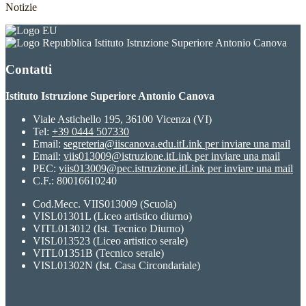
Notizie
Istituto Istruzione Superiore Antonio Canova
Contatti
Istituto Istruzione Superiore Antonio Canova
Viale Astichello 195, 36100 Vicenza (VI)
Tel:
+39 0444 507330
Email:
segreteria@iiscanova.edu.it
Link per inviare una mail
Email:
viis013009@istruzione.it
Link per inviare una mail
PEC:
viis013009@pec.istruzione.it
Link per inviare una mail
C.F.: 80016610240
Cod.Mecc. VIIS013009 (Scuola)
VISL01301L (Liceo artistico diurno)
VITL013012 (Ist. Tecnico Diurno)
VISL013523 (Liceo artistico serale)
VITL01351B (Tecnico serale)
VISL01302N (Ist. Casa Circondariale)