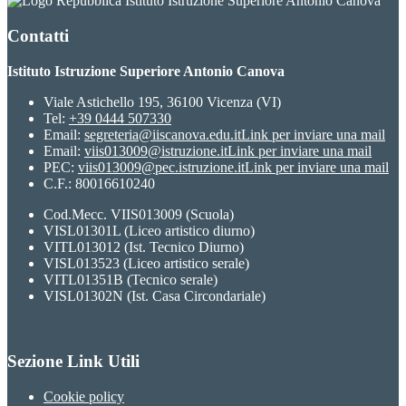
Istituto Istruzione Superiore Antonio Canova
Contatti
Istituto Istruzione Superiore Antonio Canova
Viale Astichello 195, 36100 Vicenza (VI)
Tel:
+39 0444 507330
Email:
segreteria@iiscanova.edu.it
Link per inviare una mail
Email:
viis013009@istruzione.it
Link per inviare una mail
PEC:
viis013009@pec.istruzione.it
Link per inviare una mail
C.F.: 80016610240
Cod.Mecc. VIIS013009 (Scuola)
VISL01301L (Liceo artistico diurno)
VITL013012 (Ist. Tecnico Diurno)
VISL013523 (Liceo artistico serale)
VITL01351B (Tecnico serale)
VISL01302N (Ist. Casa Circondariale)
Sezione Link Utili
Cookie policy