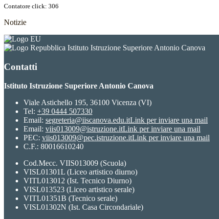
Contatore click: 306
Notizie
Istituto Istruzione Superiore Antonio Canova
Contatti
Istituto Istruzione Superiore Antonio Canova
Viale Astichello 195, 36100 Vicenza (VI)
Tel:
+39 0444 507330
Email:
segreteria@iiscanova.edu.it
Link per inviare una mail
Email:
viis013009@istruzione.it
Link per inviare una mail
PEC:
viis013009@pec.istruzione.it
Link per inviare una mail
C.F.: 80016610240
Cod.Mecc. VIIS013009 (Scuola)
VISL01301L (Liceo artistico diurno)
VITL013012 (Ist. Tecnico Diurno)
VISL013523 (Liceo artistico serale)
VITL01351B (Tecnico serale)
VISL01302N (Ist. Casa Circondariale)