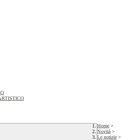
CO
EO ARTISTICO
Home
>
Novità
>
Le notizie
>