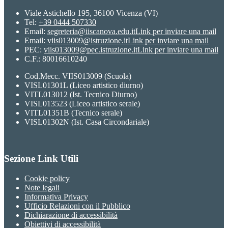
Viale Astichello 195, 36100 Vicenza (VI)
Tel:
+39 0444 507330
Email:
segreteria@iiscanova.edu.it
Link per inviare una mail
Email:
viis013009@istruzione.it
Link per inviare una mail
PEC:
viis013009@pec.istruzione.it
Link per inviare una mail
C.F.: 80016610240
Cod.Mecc. VIIS013009 (Scuola)
VISL01301L (Liceo artistico diurno)
VITL013012 (Ist. Tecnico Diurno)
VISL013523 (Liceo artistico serale)
VITL01351B (Tecnico serale)
VISL01302N (Ist. Casa Circondariale)
Sezione Link Utili
Cookie policy
Note legali
Informativa Privacy
Ufficio Relazioni con il Pubblico
Dichiarazione di accessibilità
Obiettivi di accessibilità