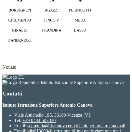
4B
5A
5B
BORDIGNON
AGAZZI
PERNIGOTTI
CHIUMENTO
FINCO V.
MEDA
RINALDI
PRANDINA
BASSO
ZANDENEGO
Notizie
Istituto Istruzione Superiore Antonio Canova
Contatti
Istituto Istruzione Superiore Antonio Canova
Viale Astichello 195, 36100 Vicenza (VI)
Tel:
+39 0444 507330
Email:
segreteria@iiscanova.edu.it
Link per inviare una mail
Email:
viis013009@istruzione.it
Link per inviare una mail