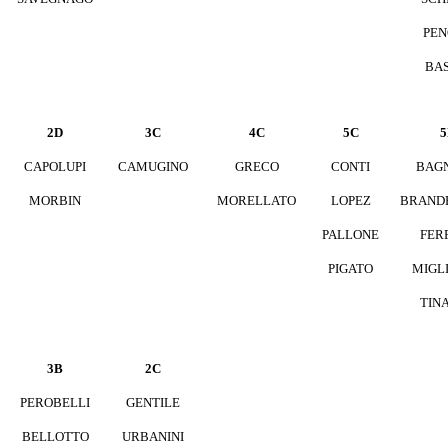
PEN
BAS
2D
3C
4C
5C
5
CAPOLUPI
CAMUGINO
GRECO
CONTI
BAG
MORBIN
MORELLATO
LOPEZ
BRAND
PALLONE
FER
PIGATO
MIGLI
TIN
3B
2C
PEROBELLI
GENTILE
BELLOTTO
URBANINI