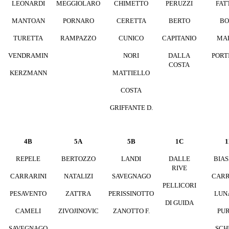
LEONARDI
MEGGIOLARO
CHIMETTO
PERUZZI
FAT
MANTOAN
PORNARO
CERETTA
BERTO
BO
TURETTA
RAMPAZZO
CUNICO
CAPITANIO
MAR
VENDRAMIN
NORI
DALLA
PORT
COSTA
KERZMANN
MATTIELLO
COSTA
GRIFFANTE D.
4B
5A
5B
1C
1
REPELE
BERTOZZO
LANDI
DALLE
BIAS
RIVE
CARRARINI
NATALIZI
SAVEGNAGO
CARR
PELLICORI
PESAVENTO
ZATTRA
PERISSINOTTO
LUN
DI GUIDA
CAMELI
ZIVOJINOVIC
ZANOTTO F.
PUR
SAVEGNAGO
SCH