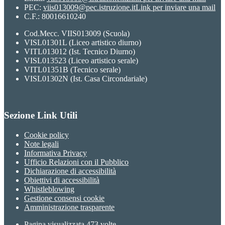
PEC:
viis013009@pec.istruzione.it
Link per inviare una mail
C.F.: 80016610240
Cod.Mecc. VIIS013009 (Scuola)
VISL01301L (Liceo artistico diurno)
VITL013012 (Ist. Tecnico Diurno)
VISL013523 (Liceo artistico serale)
VITL01351B (Tecnico serale)
VISL01302N (Ist. Casa Circondariale)
Sezione Link Utili
Cookie policy
Note legali
Informativa Privacy
Ufficio Relazioni con il Pubblico
Dichiarazione di accessibilità
Obiettivi di accessibilità
Whistleblowing
Gestione consensi cookie
Amministrazione trasparente
Pagina visualizzata
473
volte