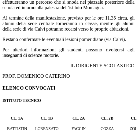
effettueranno un percorso che si snoda nel piazzale posteriore della
scuola ed intorno alla palestra dell’istituto Montagna.
Al termine della manifestazione, previsto per le ore 11.35 circa, gli
alunni della sede centrale torneranno in classe, mentre gli alunni
della sede di via Calvi potranno recarsi verso le proprie abitazioni.
Restano confermate le eventuali lezioni pomeridiane (via Calvi).
Per ulteriori informazioni gli studenti possono rivolgersi agli
insegnanti di scienze motorie.
IL DIRIGENTE SCOLASTICO
PROF. DOMENICO CATERINO
ELENCO CONVOCATI
ISTITUTO TECNICO
CL. 1A
CL. 1B
CL. 2A
CL. 2B
CL.
BATTISTIN
LORENZATO
FACCIN
COZZA
ZOU