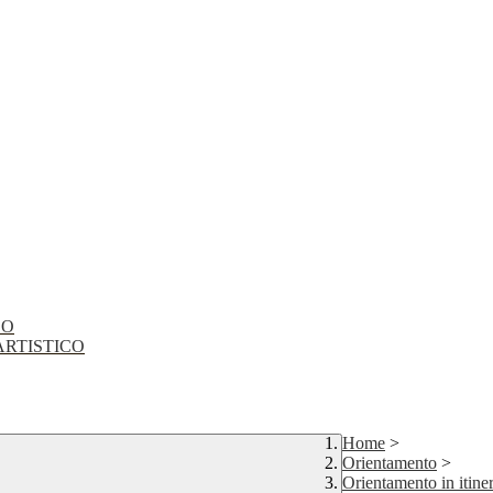
CO
EO ARTISTICO
Home
>
Orientamento
>
Orientamento in itiner