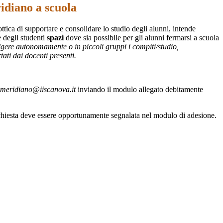
idiano a scuola
l'ottica di supportare e consolidare lo studio degli alunni, intende
e degli studenti
spazi
dove sia possibile per gli alunni fermarsi a scuola
lgere autonomamente o in piccoli gruppi i compiti/studio,
ati dai docenti presenti.
omeridiano@iiscanova.it
inviando il modulo allegato debitamente
 richiesta deve essere opportunamente segnalata nel modulo di adesione.