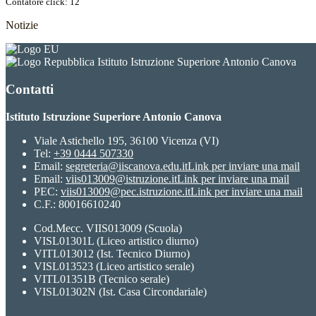
Contatore click: 12
Notizie
Istituto Istruzione Superiore Antonio Canova
Contatti
Istituto Istruzione Superiore Antonio Canova
Viale Astichello 195, 36100 Vicenza (VI)
Tel:
+39 0444 507330
Email:
segreteria@iiscanova.edu.it
Link per inviare una mail
Email:
viis013009@istruzione.it
Link per inviare una mail
PEC:
viis013009@pec.istruzione.it
Link per inviare una mail
C.F.: 80016610240
Cod.Mecc. VIIS013009 (Scuola)
VISL01301L (Liceo artistico diurno)
VITL013012 (Ist. Tecnico Diurno)
VISL013523 (Liceo artistico serale)
VITL01351B (Tecnico serale)
VISL01302N (Ist. Casa Circondariale)