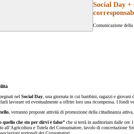
Social Day + 
corresponsabi
Comunicazione della 
lità
pegnati nel
Social Day
, una giornata in cui bambini, ragazzi e giovani d
 a farli lavorare ed eventualmente a offrire loro una ricompensa. I fondi v
hello
, verranno proposte attività di promozione della cittadinanza attiva,
 quello che sto per dirvi è falso”
che si terrà in auditorium dalle ore 
ato all’Agricoltura e Tutela del Consumatore, tavolo di concertazione 
ssociazioni regionali dei Consumatori.