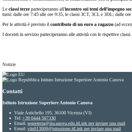
Le
classi terze
parteciperanno all'
incontro sui temi dell'impegno so
turni: dalle ore 7:45 alle ore 9:35, le classi 3CT, 3CL e 3DL; dalle ore
Per le attività è previsto il
contributo di un euro a ragazzo
(ad eccezi
I docenti in servizio parteciperanno alle attività con le rispettive classi.
Notizie
Istituto Istruzione Superiore Antonio Canova
Contatti
Istituto Istruzione Superiore Antonio Canova
Viale Astichello 195, 36100 Vicenza (VI)
Tel:
+39 0444 507330
Email:
segreteria@iiscanova.edu.it
Link per inviare una mail
Email:
viis013009@istruzione.it
Link per inviare una mail