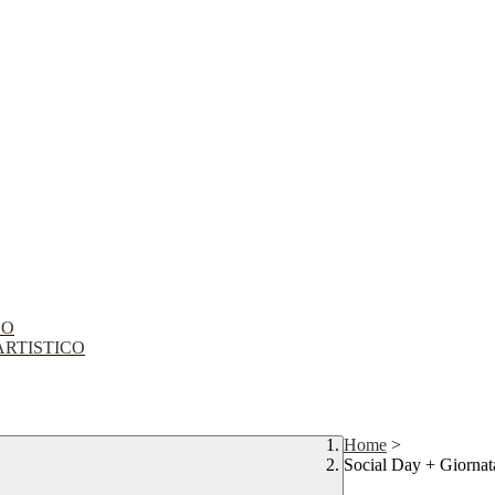
CO
EO ARTISTICO
Home
>
Social Day + Giornata