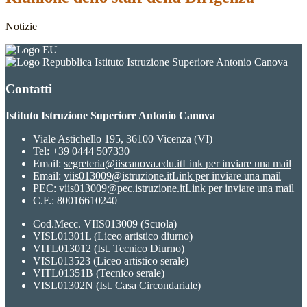
Notizie
Istituto Istruzione Superiore Antonio Canova
Contatti
Istituto Istruzione Superiore Antonio Canova
Viale Astichello 195, 36100 Vicenza (VI)
Tel:
+39 0444 507330
Email:
segreteria@iiscanova.edu.it
Link per inviare una mail
Email:
viis013009@istruzione.it
Link per inviare una mail
PEC:
viis013009@pec.istruzione.it
Link per inviare una mail
C.F.: 80016610240
Cod.Mecc. VIIS013009 (Scuola)
VISL01301L (Liceo artistico diurno)
VITL013012 (Ist. Tecnico Diurno)
VISL013523 (Liceo artistico serale)
VITL01351B (Tecnico serale)
VISL01302N (Ist. Casa Circondariale)