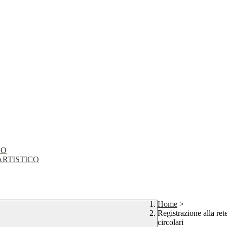
CO
EO ARTISTICO
Home
>
Registrazione alla rete 
circolari