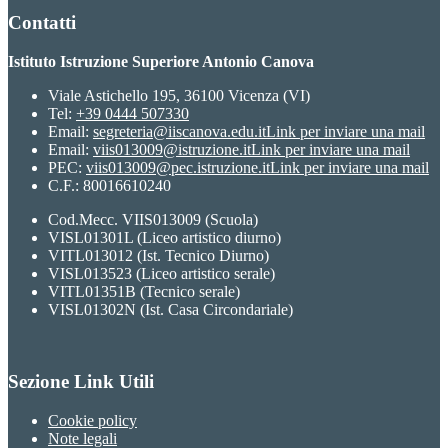
Contatti
Istituto Istruzione Superiore Antonio Canova
Viale Astichello 195, 36100 Vicenza (VI)
Tel:
+39 0444 507330
Email:
segreteria@iiscanova.edu.it
Link per inviare una mail
Email:
viis013009@istruzione.it
Link per inviare una mail
PEC:
viis013009@pec.istruzione.it
Link per inviare una mail
C.F.: 80016610240
Cod.Mecc. VIIS013009 (Scuola)
VISL01301L (Liceo artistico diurno)
VITL013012 (Ist. Tecnico Diurno)
VISL013523 (Liceo artistico serale)
VITL01351B (Tecnico serale)
VISL01302N (Ist. Casa Circondariale)
Sezione Link Utili
Cookie policy
Note legali