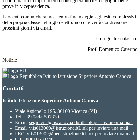
I coordinatori di dipartimento consegneranno testi e griglie delle
prove in vicepresidenza.
I docenti comunicheranno – entro fine maggio - gli esiti complessivi
della propria classe nel foglio elettronico che verrà condiviso nei
prossimi giorni via email.
Il dirigente scolastico
Prof. Domenico Caterino
Notizie
Istituto Istruzione Superiore Antonio Canova
Contatti
Istituto Istruzione Superiore Antonio Canova
Viale Astichello 195, 36100 Vicenza (VI)
Tel:
+39 0444 507330
Email:
segreteria@iiscanova.edu.it
Link per inviare una mail
Email:
viis013009@istruzione.it
Link per inviare una mail
PEC:
viis013009@pec.istruzione.it
Link per inviare una mail
C.F.: 80016610240