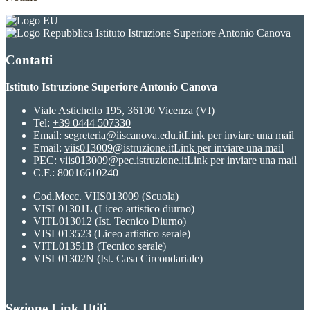
Istituto Istruzione Superiore Antonio Canova
Contatti
Istituto Istruzione Superiore Antonio Canova
Viale Astichello 195, 36100 Vicenza (VI)
Tel:
+39 0444 507330
Email:
segreteria@iiscanova.edu.it
Link per inviare una mail
Email:
viis013009@istruzione.it
Link per inviare una mail
PEC:
viis013009@pec.istruzione.it
Link per inviare una mail
C.F.: 80016610240
Cod.Mecc. VIIS013009 (Scuola)
VISL01301L (Liceo artistico diurno)
VITL013012 (Ist. Tecnico Diurno)
VISL013523 (Liceo artistico serale)
VITL01351B (Tecnico serale)
VISL01302N (Ist. Casa Circondariale)
Sezione Link Utili