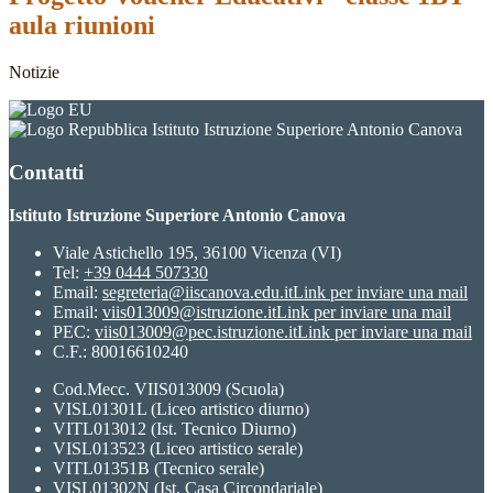
aula riunioni
Notizie
Istituto Istruzione Superiore Antonio Canova
Contatti
Istituto Istruzione Superiore Antonio Canova
Viale Astichello 195, 36100 Vicenza (VI)
Tel:
+39 0444 507330
Email:
segreteria@iiscanova.edu.it
Link per inviare una mail
Email:
viis013009@istruzione.it
Link per inviare una mail
PEC:
viis013009@pec.istruzione.it
Link per inviare una mail
C.F.: 80016610240
Cod.Mecc. VIIS013009 (Scuola)
VISL01301L (Liceo artistico diurno)
VITL013012 (Ist. Tecnico Diurno)
VISL013523 (Liceo artistico serale)
VITL01351B (Tecnico serale)
VISL01302N (Ist. Casa Circondariale)