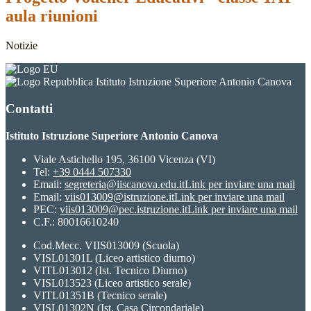
aula riunioni
Notizie
Istituto Istruzione Superiore Antonio Canova
Contatti
Istituto Istruzione Superiore Antonio Canova
Viale Astichello 195, 36100 Vicenza (VI)
Tel:
+39 0444 507330
Email:
segreteria@iiscanova.edu.it
Link per inviare una mail
Email:
viis013009@istruzione.it
Link per inviare una mail
PEC:
viis013009@pec.istruzione.it
Link per inviare una mail
C.F.: 80016610240
Cod.Mecc. VIIS013009 (Scuola)
VISL01301L (Liceo artistico diurno)
VITL013012 (Ist. Tecnico Diurno)
VISL013523 (Liceo artistico serale)
VITL01351B (Tecnico serale)
VISL01302N (Ist. Casa Circondariale)