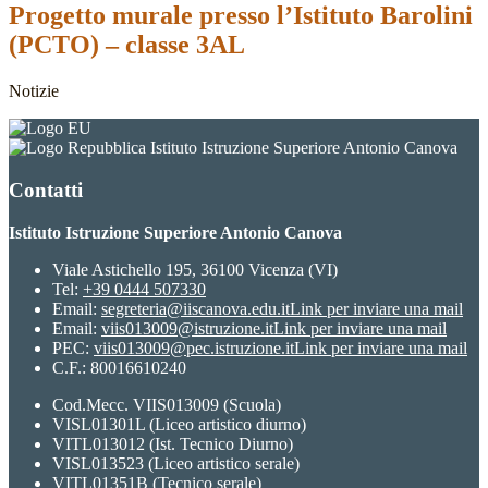
Progetto murale presso l’Istituto Barolini
(PCTO) – classe 3AL
Notizie
Istituto Istruzione Superiore Antonio Canova
Contatti
Istituto Istruzione Superiore Antonio Canova
Viale Astichello 195, 36100 Vicenza (VI)
Tel:
+39 0444 507330
Email:
segreteria@iiscanova.edu.it
Link per inviare una mail
Email:
viis013009@istruzione.it
Link per inviare una mail
PEC:
viis013009@pec.istruzione.it
Link per inviare una mail
C.F.: 80016610240
Cod.Mecc. VIIS013009 (Scuola)
VISL01301L (Liceo artistico diurno)
VITL013012 (Ist. Tecnico Diurno)
VISL013523 (Liceo artistico serale)
VITL01351B (Tecnico serale)