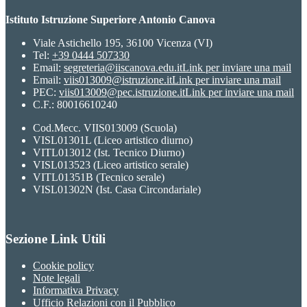
Istituto Istruzione Superiore Antonio Canova
Viale Astichello 195, 36100 Vicenza (VI)
Tel:
+39 0444 507330
Email:
segreteria@iiscanova.edu.it
Link per inviare una mail
Email:
viis013009@istruzione.it
Link per inviare una mail
PEC:
viis013009@pec.istruzione.it
Link per inviare una mail
C.F.: 80016610240
Cod.Mecc. VIIS013009 (Scuola)
VISL01301L (Liceo artistico diurno)
VITL013012 (Ist. Tecnico Diurno)
VISL013523 (Liceo artistico serale)
VITL01351B (Tecnico serale)
VISL01302N (Ist. Casa Circondariale)
Sezione Link Utili
Cookie policy
Note legali
Informativa Privacy
Ufficio Relazioni con il Pubblico