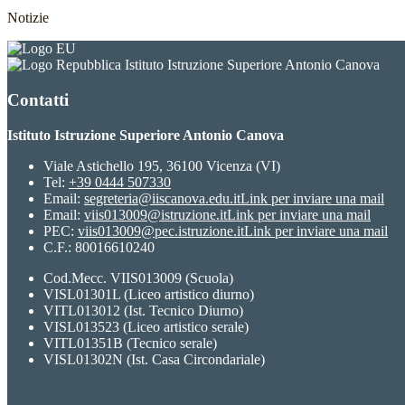
Notizie
Istituto Istruzione Superiore Antonio Canova
Contatti
Istituto Istruzione Superiore Antonio Canova
Viale Astichello 195, 36100 Vicenza (VI)
Tel:
+39 0444 507330
Email:
segreteria@iiscanova.edu.it
Link per inviare una mail
Email:
viis013009@istruzione.it
Link per inviare una mail
PEC:
viis013009@pec.istruzione.it
Link per inviare una mail
C.F.: 80016610240
Cod.Mecc. VIIS013009 (Scuola)
VISL01301L (Liceo artistico diurno)
VITL013012 (Ist. Tecnico Diurno)
VISL013523 (Liceo artistico serale)
VITL01351B (Tecnico serale)
VISL01302N (Ist. Casa Circondariale)