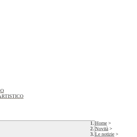
CO
EO ARTISTICO
Home
>
Novità
>
Le notizie
>