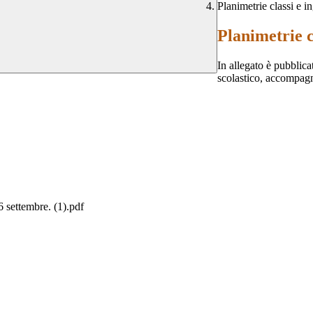
Planimetrie classi e i
Planimetrie c
In allegato è pubblicat
scolastico, accompag
 settembre. (1).pdf