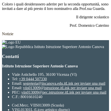
Coloro i quali desiderassero aderire per la seconda opportunità, sono
invitati a dare al più presto il loro nominativo alla Prof.ssa Guarda.
Il dirigente scolastico
Prof. Domenico Caterino
Notizie
Istituto Istruzione Superiore Antonio Canova
Contatti
Istituto Istruzione Superiore Antonio Canova
Viale Astichello 195, 36100 Vicenza (VI)
Tel:
+39 0444 507330
Email:
segreteria@iiscanova.edu.it
Link per inviare una mail
Email:
viis013009@istruzione.it
Link per inviare una mail
PEC:
viis013009@pec.istruzione.it
Link per inviare una mail
C.F.: 80016610240
Cod.Mecc. VIIS013009 (Scuola)
VISL01301L (Liceo artistico diurno)