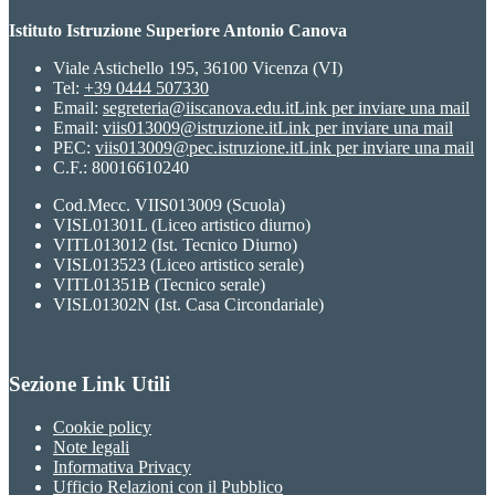
Istituto Istruzione Superiore Antonio Canova
Viale Astichello 195, 36100 Vicenza (VI)
Tel:
+39 0444 507330
Email:
segreteria@iiscanova.edu.it
Link per inviare una mail
Email:
viis013009@istruzione.it
Link per inviare una mail
PEC:
viis013009@pec.istruzione.it
Link per inviare una mail
C.F.: 80016610240
Cod.Mecc. VIIS013009 (Scuola)
VISL01301L (Liceo artistico diurno)
VITL013012 (Ist. Tecnico Diurno)
VISL013523 (Liceo artistico serale)
VITL01351B (Tecnico serale)
VISL01302N (Ist. Casa Circondariale)
Sezione Link Utili
Cookie policy
Note legali
Informativa Privacy
Ufficio Relazioni con il Pubblico