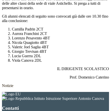
delle altre classi della sede di viale Astichello. Si prega a tutti di
presentarsi in orario.
Gli alunni elencati di seguito sono convocati già dalle ore 10.30 fino
alla conclusione:
Camilla Padrin 2CT
Aurora Franchini 2CT
Lorenzo Pesavento 4BT
Nicola Quagiotto 4BT
Valeric Joel Saglia 4BT
Giorgio Trevisan 4BT
Lucia Guerra 2DL
Viola Canova 2DL
IL DIRIGENTE SCOLASTICO
Prof. Domenico Caterino
Notizie
Istituto Istruzione Superiore Antonio Canova
Contatti