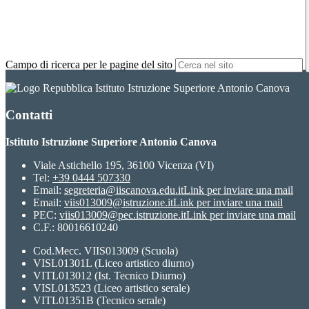
Campo di ricerca per le pagine del sito
Istituto Istruzione Superiore Antonio Canova
Contatti
Istituto Istruzione Superiore Antonio Canova
Viale Astichello 195, 36100 Vicenza (VI)
Tel:
+39 0444 507330
Email:
segreteria@iiscanova.edu.it
Link per inviare una mail
Email:
viis013009@istruzione.it
Link per inviare una mail
PEC:
viis013009@pec.istruzione.it
Link per inviare una mail
C.F.: 80016610240
Cod.Mecc. VIIS013009 (Scuola)
VISL01301L (Liceo artistico diurno)
VITL013012 (Ist. Tecnico Diurno)
VISL013523 (Liceo artistico serale)
VITL01351B (Tecnico serale)