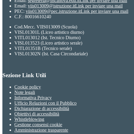
Email:
segreteria@iiscanova.edu.it
Link per inviare una mail
Email:
viis013009@istruzione.it
Link per inviare una mail
PEC:
viis013009@pec.istruzione.it
Link per inviare una mail
C.F.: 80016610240
Cod.Mecc. VIIS013009 (Scuola)
VISL01301L (Liceo artistico diurno)
VITL013012 (Ist. Tecnico Diurno)
VISL013523 (Liceo artistico serale)
VITL01351B (Tecnico serale)
VISL01302N (Ist. Casa Circondariale)
Sezione Link Utili
Cookie policy
Note legali
Informativa Privacy
Ufficio Relazioni con il Pubblico
Dichiarazione di accessibilità
Obiettivi di accessibilità
Whistleblowing
Gestione consensi cookie
Amministrazione trasparente