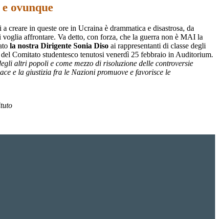
 e ovunque
 a creare in queste ore in Ucraina è drammatica e disastrosa, da
si voglia affrontare. Va detto, con forza, che la guerra non è MAI la
dato
la nostra Dirigente Sonia Diso
ai rappresentanti di classe degli
e del Comitato studentesco tenutosi venerdì 25 febbraio in Auditorium.
degli altri popoli e come mezzo di risoluzione delle controversie
pace e la giustizia fra le Nazioni promuove e favorisce le
ituto