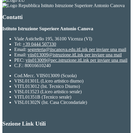
Istituto Istruzione Superiore Antonio Canova
Contatti
Istituto Istruzione Superiore Antonio Canova
Viale Astichello 195, 36100 Vicenza (VI)
Tel:
+39 0444 507330
Email:
segreteria@iiscanova.edu.it
Link per inviare una mail
Email:
viis013009@istruzione.it
Link per inviare una mail
PEC:
viis013009@pec.istruzione.it
Link per inviare una mail
C.F.: 80016610240
Cod.Mecc. VIIS013009 (Scuola)
VISL01301L (Liceo artistico diurno)
VITL013012 (Ist. Tecnico Diurno)
VISL013523 (Liceo artistico serale)
VITL01351B (Tecnico serale)
VISL01302N (Ist. Casa Circondariale)
Sezione Link Utili