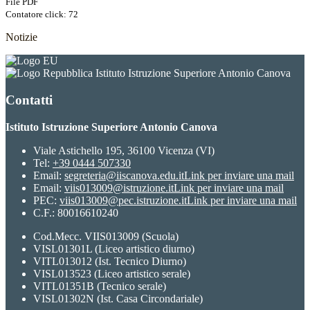
File PDF
Contatore click: 72
Notizie
Istituto Istruzione Superiore Antonio Canova
Contatti
Istituto Istruzione Superiore Antonio Canova
Viale Astichello 195, 36100 Vicenza (VI)
Tel:
+39 0444 507330
Email:
segreteria@iiscanova.edu.it
Link per inviare una mail
Email:
viis013009@istruzione.it
Link per inviare una mail
PEC:
viis013009@pec.istruzione.it
Link per inviare una mail
C.F.: 80016610240
Cod.Mecc. VIIS013009 (Scuola)
VISL01301L (Liceo artistico diurno)
VITL013012 (Ist. Tecnico Diurno)
VISL013523 (Liceo artistico serale)
VITL01351B (Tecnico serale)
VISL01302N (Ist. Casa Circondariale)