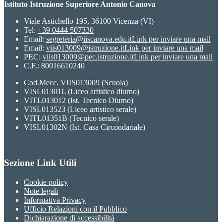
Istituto Istruzione Superiore Antonio Canova
Viale Astichello 195, 36100 Vicenza (VI)
Tel:
+39 0444 507330
Email:
segreteria@iiscanova.edu.it
Link per inviare una mail
Email:
viis013009@istruzione.it
Link per inviare una mail
PEC:
viis013009@pec.istruzione.it
Link per inviare una mail
C.F.: 80016610240
Cod.Mecc. VIIS013009 (Scuola)
VISL01301L (Liceo artistico diurno)
VITL013012 (Ist. Tecnico Diurno)
VISL013523 (Liceo artistico serale)
VITL01351B (Tecnico serale)
VISL01302N (Ist. Casa Circondariale)
Sezione Link Utili
Cookie policy
Note legali
Informativa Privacy
Ufficio Relazioni con il Pubblico
Dichiarazione di accessibilità