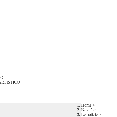
CO
EO ARTISTICO
Home
>
Novità
>
Le notizie
>