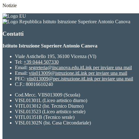
Notizie
Istituto Istruzione Superiore Antonio Canova
Contatti
Istituto Istruzione Superiore Antonio Canova
Viale Astichello 195, 36100 Vicenza (VI)
Tel:
+39 0444 507330
Email:
segreteria@iiscanova.edu.it
Link per inviare una mail
Email:
viis013009@istruzione.it
Link per inviare una mail
PEC:
viis013009@pec.istruzione.it
Link per inviare una mail
C.F.: 80016610240
Cod.Mecc. VIIS013009 (Scuola)
VISL01301L (Liceo artistico diurno)
VITL013012 (Ist. Tecnico Diurno)
VISL013523 (Liceo artistico serale)
VITL01351B (Tecnico serale)
VISL01302N (Ist. Casa Circondariale)