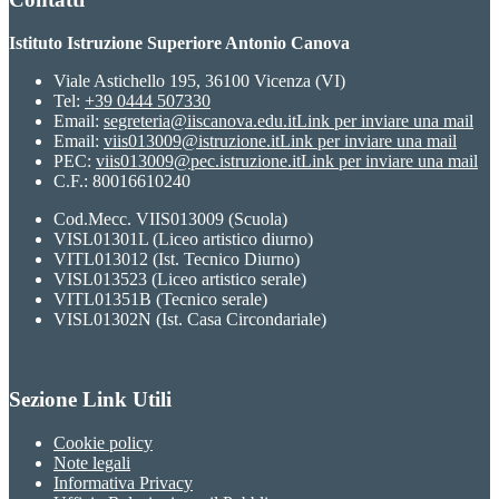
Istituto Istruzione Superiore Antonio Canova
Viale Astichello 195, 36100 Vicenza (VI)
Tel:
+39 0444 507330
Email:
segreteria@iiscanova.edu.it
Link per inviare una mail
Email:
viis013009@istruzione.it
Link per inviare una mail
PEC:
viis013009@pec.istruzione.it
Link per inviare una mail
C.F.: 80016610240
Cod.Mecc. VIIS013009 (Scuola)
VISL01301L (Liceo artistico diurno)
VITL013012 (Ist. Tecnico Diurno)
VISL013523 (Liceo artistico serale)
VITL01351B (Tecnico serale)
VISL01302N (Ist. Casa Circondariale)
Sezione Link Utili
Cookie policy
Note legali
Informativa Privacy