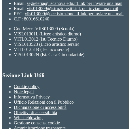
Email:
segreteria@iiscanova.edu.it
Link per inviare una mail
Email:
viis013009@istruzione.it
Link per inviare una mail
PEC:
viis013009@pec.istruzione.it
Link per inviare una mail
C.F.: 80016610240
Cod.Mecc. VIIS013009 (Scuola)
VISL01301L (Liceo artistico diurno)
VITL013012 (Ist. Tecnico Diurno)
VISL013523 (Liceo artistico serale)
VITL01351B (Tecnico serale)
VISL01302N (Ist. Casa Circondariale)
Sezione Link Utili
Cookie policy
Note legali
Informativa Privacy
Ufficio Relazioni con il Pubblico
Dichiarazione di accessibilità
Obiettivi di accessibilità
Whistleblowing
Gestione consensi cookie
Amministrazione trasparente