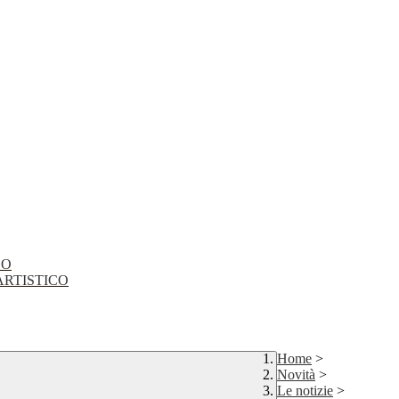
CO
EO ARTISTICO
Home
>
Novità
>
Le notizie
>