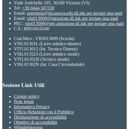
Viale Astichello 195, 36100 Vicenza (VI)
Tel:
+39 0444 507330
Email:
segreteria@iiscanova.edu.it
Link per inviare una mail
Email:
viis013009@istruzione.it
Link per inviare una mail
PEC:
viis013009@pec.istruzione.it
Link per inviare una mail
C.F.: 80016610240
Cod.Mecc. VIIS013009 (Scuola)
VISL01301L (Liceo artistico diurno)
VITL013012 (Ist. Tecnico Diurno)
VISL013523 (Liceo artistico serale)
VITL01351B (Tecnico serale)
VISL01302N (Ist. Casa Circondariale)
Sezione Link Utili
Cookie policy
Note legali
Informativa Privacy
Ufficio Relazioni con il Pubblico
Dichiarazione di accessibilità
Obiettivi di accessibilità
Whistleblowing