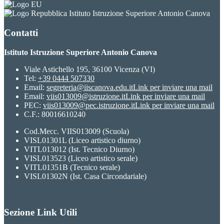
Istituto Istruzione Superiore Antonio Canova
Contatti
Istituto Istruzione Superiore Antonio Canova
Viale Astichello 195, 36100 Vicenza (VI)
Tel:
+39 0444 507330
Email:
segreteria@iiscanova.edu.it
Link per inviare una mail
Email:
viis013009@istruzione.it
Link per inviare una mail
PEC:
viis013009@pec.istruzione.it
Link per inviare una mail
C.F.: 80016610240
Cod.Mecc. VIIS013009 (Scuola)
VISL01301L (Liceo artistico diurno)
VITL013012 (Ist. Tecnico Diurno)
VISL013523 (Liceo artistico serale)
VITL01351B (Tecnico serale)
VISL01302N (Ist. Casa Circondariale)
Sezione Link Utili