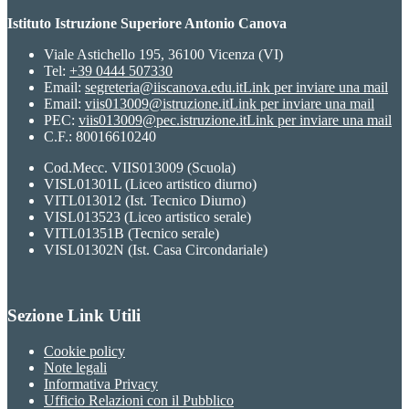
Istituto Istruzione Superiore Antonio Canova
Viale Astichello 195, 36100 Vicenza (VI)
Tel:
+39 0444 507330
Email:
segreteria@iiscanova.edu.it
Link per inviare una mail
Email:
viis013009@istruzione.it
Link per inviare una mail
PEC:
viis013009@pec.istruzione.it
Link per inviare una mail
C.F.: 80016610240
Cod.Mecc. VIIS013009 (Scuola)
VISL01301L (Liceo artistico diurno)
VITL013012 (Ist. Tecnico Diurno)
VISL013523 (Liceo artistico serale)
VITL01351B (Tecnico serale)
VISL01302N (Ist. Casa Circondariale)
Sezione Link Utili
Cookie policy
Note legali
Informativa Privacy
Ufficio Relazioni con il Pubblico