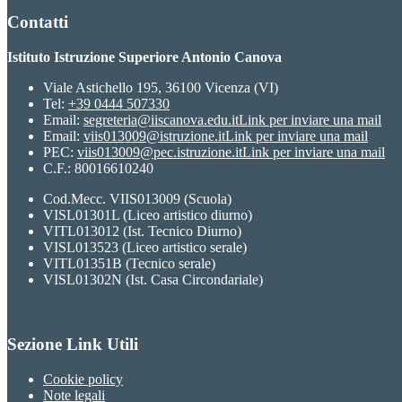
Contatti
Istituto Istruzione Superiore Antonio Canova
Viale Astichello 195, 36100 Vicenza (VI)
Tel:
+39 0444 507330
Email:
segreteria@iiscanova.edu.it
Link per inviare una mail
Email:
viis013009@istruzione.it
Link per inviare una mail
PEC:
viis013009@pec.istruzione.it
Link per inviare una mail
C.F.: 80016610240
Cod.Mecc. VIIS013009 (Scuola)
VISL01301L (Liceo artistico diurno)
VITL013012 (Ist. Tecnico Diurno)
VISL013523 (Liceo artistico serale)
VITL01351B (Tecnico serale)
VISL01302N (Ist. Casa Circondariale)
Sezione Link Utili
Cookie policy
Note legali