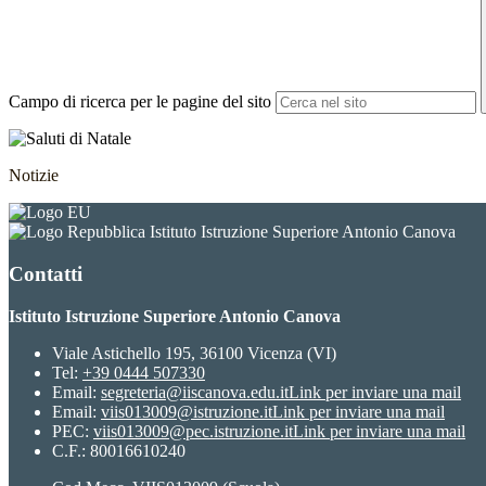
Campo di ricerca per le pagine del sito
Notizie
Istituto Istruzione Superiore Antonio Canova
Contatti
Istituto Istruzione Superiore Antonio Canova
Viale Astichello 195, 36100 Vicenza (VI)
Tel:
+39 0444 507330
Email:
segreteria@iiscanova.edu.it
Link per inviare una mail
Email:
viis013009@istruzione.it
Link per inviare una mail
PEC:
viis013009@pec.istruzione.it
Link per inviare una mail
C.F.: 80016610240