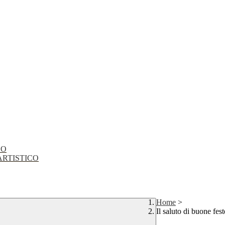
CO
EO ARTISTICO
Home
>
Il saluto di buone fes