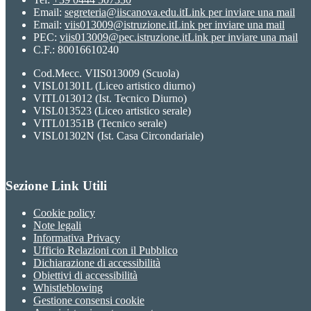
Email:
segreteria@iiscanova.edu.it
Link per inviare una mail
Email:
viis013009@istruzione.it
Link per inviare una mail
PEC:
viis013009@pec.istruzione.it
Link per inviare una mail
C.F.: 80016610240
Cod.Mecc. VIIS013009 (Scuola)
VISL01301L (Liceo artistico diurno)
VITL013012 (Ist. Tecnico Diurno)
VISL013523 (Liceo artistico serale)
VITL01351B (Tecnico serale)
VISL01302N (Ist. Casa Circondariale)
Sezione Link Utili
Cookie policy
Note legali
Informativa Privacy
Ufficio Relazioni con il Pubblico
Dichiarazione di accessibilità
Obiettivi di accessibilità
Whistleblowing
Gestione consensi cookie