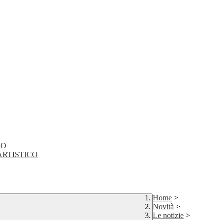
CO
EO ARTISTICO
Home
>
Novità
>
Le notizie
>