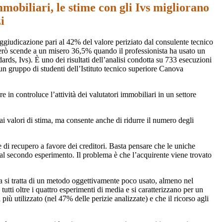
mobiliari, le stime con gli Ivs migliorano
i
giudicazione pari al 42% del valore periziato dal consulente tecnico
però scende a un misero 36,5% quando il professionista ha usato un
rds, Ivs). È uno dei risultati dell’analisi condotta su 733 esecuzioni
un gruppo di studenti dell’Istituto tecnico superiore Canova
 in controluce l’attività dei valutatori immobiliari in un settore
 ai valori di stima, ma consente anche di ridurre il numero degli
 di recupero a favore dei creditori. Basta pensare che le uniche
 al secondo esperimento. Il problema è che l’acquirente viene trovato
 ma si tratta di un metodo oggettivamente poco usato, almeno nel
utti oltre i quattro esperimenti di media e si caratterizzano per un
iù utilizzato (nel 47% delle perizie analizzate) e che il ricorso agli