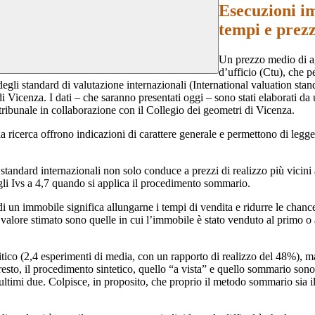
Esecuzioni im
tempi e prezz
Un prezzo medio di ag
d’ufficio (Ctu), che 
i standard di valutazione internazionali (International valuation standa
 Vicenza. I dati – che saranno presentati oggi – sono stati elaborati da 
 tribunale in collaborazione con il Collegio dei geometri di Vicenza.
a ricerca offrono indicazioni di carattere generale e permettono di leggere
 standard internazionali non solo conduce a prezzi di realizzo più vicini
gli Ivs a 4,7 quando si applica il procedimento sommario.
i un immobile significa allungarne i tempi di vendita e ridurre le chance
 valore stimato sono quelle in cui l’immobile è stato venduto al primo o
analitico (2,4 esperimenti di media, con un rapporto di realizzo del 48%),
esto, il procedimento sintetico, quello “a vista” e quello sommario sono t
ltimi due. Colpisce, in proposito, che proprio il metodo sommario sia il p