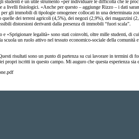
li studenti è un utile strumento «per individuare le difficoltà che le pr
ne a livelli fisiologici. «Anche per questo – aggiunge Rizzo – i dati sara
ti per gli immobili di tipologie omogenee collocati in una determinata z
o quelle dei terreni agricoli (4,5%), dei negozi (2,9%), dei magazzini (2
ssibili distorsioni derivanti dalla presenza di immobili “fuori scala”.
 e «Sprigionare legalità» sono stati coinvolti, oltre mille studenti, di cui
lla scuola un ruolo attivo nel tessuto economico-sociale della comunità 
i risultati sono un punto di partenza su cui lavorare in termini di forma
dei propri iscritti in questo campo. Mi auguro che questa esperienza sia esp
one.pdf