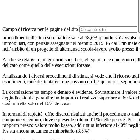
Campo di ricerca per le pagine del sito
procedimento di stima sommario e sale al 58,6% quando si è avvalso degl
immobiliari, con perizie assegnate nel biennio 2015-16 dal Tribunale di
nell’ambito di un progetto di alternanza scuola-lavoro svolto presso il
Anche se relativi a un territorio specifico, gli spunti che emergono dall
delicato come quello delle esecuzioni forzate.
Analizzando i diversi procedimenti di stima, si vede che il ricorso agli
esperimenti, cioè dei tentativi: che passano da 1,7 quando si seguono 
La correlazione tra tempo e denaro è evidente. Sovrastimare il valore d
aggiudicazioni a garantire un importo di realizzo superiore al 60% del
così in fretta solo nel 16% dei casi.
In termini di rapidità, offre discreti risultati anche il procedimento 
campione vicentino, dove è presente solo nell’1% delle perizie. Per il r
rapporto prezzo-valore molto basso, addirittura inferiore al 40% negli u
Ivs sia ancora nettamente minoritario (3,5%).