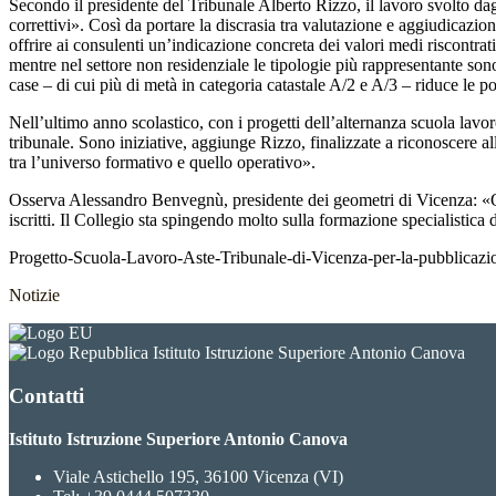
Secondo il presidente del Tribunale Alberto Rizzo, il lavoro svolto dag
correttivi». Così da portare la discrasia tra valutazione e aggiudicazio
offrire ai consulenti un’indicazione concreta dei valori medi riscontra
mentre nel settore non residenziale le tipologie più rappresentante son
case – di cui più di metà in categoria catastale A/2 e A/3 – riduce le po
Nell’ultimo anno scolastico, con i progetti dell’alternanza scuola lavoro
tribunale. Sono iniziative, aggiunge Rizzo, finalizzate a riconoscere a
tra l’universo formativo e quello operativo».
Osserva Alessandro Benvegnù, presidente dei geometri di Vicenza: «Quest
iscritti. Il Collegio sta spingendo molto sulla formazione specialistica 
Progetto-Scuola-Lavoro-Aste-Tribunale-di-Vicenza-per-la-pubblicazi
Notizie
Istituto Istruzione Superiore Antonio Canova
Contatti
Istituto Istruzione Superiore Antonio Canova
Viale Astichello 195, 36100 Vicenza (VI)