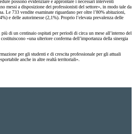
ocedure possono evidenziare e approntare i necessari interventi
nno messi a disposizione dei professionisti del settore», in modo tale da
ona. Le 733 vendite esaminate riguardano per oltre l’80% abitazioni,
,4%) e delle autorimesse (2,1%). Proprio l’elevata prevalenza delle
 più di un centinaio ospitati per periodi di circa un mese all’interno del
e costituiscono «una ulteriore conferma dell’importanza della sinergia
zione per gli studenti e di crescita professionale per gli attuali
ortabile anche in altre realtà territoriali».