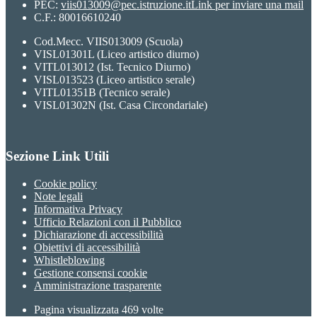
PEC:
viis013009@pec.istruzione.it
Link per inviare una mail
C.F.: 80016610240
Cod.Mecc. VIIS013009 (Scuola)
VISL01301L (Liceo artistico diurno)
VITL013012 (Ist. Tecnico Diurno)
VISL013523 (Liceo artistico serale)
VITL01351B (Tecnico serale)
VISL01302N (Ist. Casa Circondariale)
Sezione Link Utili
Cookie policy
Note legali
Informativa Privacy
Ufficio Relazioni con il Pubblico
Dichiarazione di accessibilità
Obiettivi di accessibilità
Whistleblowing
Gestione consensi cookie
Amministrazione trasparente
Pagina visualizzata
469
volte