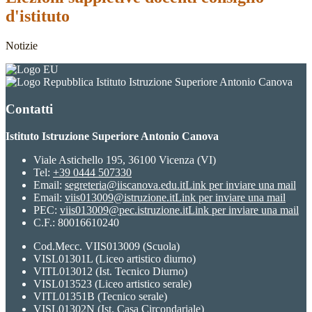
d'istituto
Notizie
Istituto Istruzione Superiore Antonio Canova
Contatti
Istituto Istruzione Superiore Antonio Canova
Viale Astichello 195, 36100 Vicenza (VI)
Tel:
+39 0444 507330
Email:
segreteria@iiscanova.edu.it
Link per inviare una mail
Email:
viis013009@istruzione.it
Link per inviare una mail
PEC:
viis013009@pec.istruzione.it
Link per inviare una mail
C.F.: 80016610240
Cod.Mecc. VIIS013009 (Scuola)
VISL01301L (Liceo artistico diurno)
VITL013012 (Ist. Tecnico Diurno)
VISL013523 (Liceo artistico serale)
VITL01351B (Tecnico serale)
VISL01302N (Ist. Casa Circondariale)