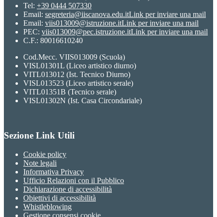
Tel:
+39 0444 507330
Email:
segreteria@iiscanova.edu.it
Link per inviare una mail
Email:
viis013009@istruzione.it
Link per inviare una mail
PEC:
viis013009@pec.istruzione.it
Link per inviare una mail
C.F.: 80016610240
Cod.Mecc. VIIS013009 (Scuola)
VISL01301L (Liceo artistico diurno)
VITL013012 (Ist. Tecnico Diurno)
VISL013523 (Liceo artistico serale)
VITL01351B (Tecnico serale)
VISL01302N (Ist. Casa Circondariale)
Sezione Link Utili
Cookie policy
Note legali
Informativa Privacy
Ufficio Relazioni con il Pubblico
Dichiarazione di accessibilità
Obiettivi di accessibilità
Whistleblowing
Gestione consensi cookie