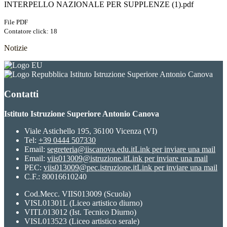
INTERPELLO NAZIONALE PER SUPPLENZE (1).pdf
File PDF
Contatore click: 18
Notizie
Istituto Istruzione Superiore Antonio Canova
Contatti
Istituto Istruzione Superiore Antonio Canova
Viale Astichello 195, 36100 Vicenza (VI)
Tel:
+39 0444 507330
Email:
segreteria@iiscanova.edu.it
Link per inviare una mail
Email:
viis013009@istruzione.it
Link per inviare una mail
PEC:
viis013009@pec.istruzione.it
Link per inviare una mail
C.F.: 80016610240
Cod.Mecc. VIIS013009 (Scuola)
VISL01301L (Liceo artistico diurno)
VITL013012 (Ist. Tecnico Diurno)
VISL013523 (Liceo artistico serale)