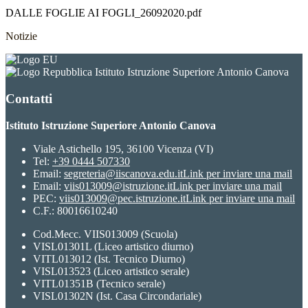
DALLE FOGLIE AI FOGLI_26092020.pdf
Notizie
Istituto Istruzione Superiore Antonio Canova
Contatti
Istituto Istruzione Superiore Antonio Canova
Viale Astichello 195, 36100 Vicenza (VI)
Tel:
+39 0444 507330
Email:
segreteria@iiscanova.edu.it
Link per inviare una mail
Email:
viis013009@istruzione.it
Link per inviare una mail
PEC:
viis013009@pec.istruzione.it
Link per inviare una mail
C.F.: 80016610240
Cod.Mecc. VIIS013009 (Scuola)
VISL01301L (Liceo artistico diurno)
VITL013012 (Ist. Tecnico Diurno)
VISL013523 (Liceo artistico serale)
VITL01351B (Tecnico serale)
VISL01302N (Ist. Casa Circondariale)