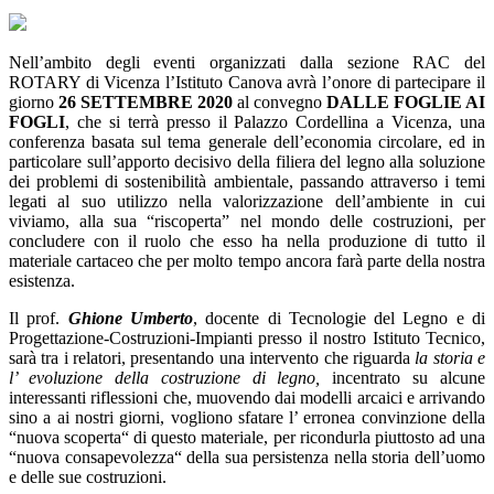
Nell’ambito degli eventi organizzati dalla sezione RAC del
ROTARY di Vicenza l’Istituto Canova avrà l’onore di partecipare il
giorno
26 SETTEMBRE 2020
al convegno
DALLE FOGLIE AI
FOGLI
, che si terrà presso il Palazzo Cordellina a Vicenza, una
conferenza basata sul tema generale dell’economia circolare, ed in
particolare sull’apporto decisivo della filiera del legno alla soluzione
dei problemi di sostenibilità ambientale, passando attraverso i temi
legati al suo utilizzo nella valorizzazione dell’ambiente in cui
viviamo, alla sua “riscoperta” nel mondo delle costruzioni, per
concludere con il ruolo che esso ha nella produzione di tutto il
materiale cartaceo che per molto tempo ancora farà parte della nostra
esistenza.
Il prof.
Ghione Umberto
, docente di Tecnologie del Legno e di
Progettazione-Costruzioni-Impianti presso il nostro Istituto Tecnico,
sarà tra i relatori, presentando una intervento che riguarda
la storia e
l’ evoluzione della costruzione di legno,
incentrato su alcune
interessanti riflessioni che, muovendo dai modelli arcaici e arrivando
sino a ai nostri giorni, vogliono sfatare l’ erronea convinzione della
“nuova scoperta“ di questo materiale, per ricondurla piuttosto ad una
“nuova consapevolezza“ della sua persistenza nella storia dell’uomo
e delle sue costruzioni.