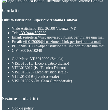
Istituto Istruzione Superiore Antonio Canova
Contatti
Istituto Istruzione Superiore Antonio Canova
Viale Astichello 195, 36100 Vicenza (VI)
Tel:
+39 0444 507330
Email:
segreteria@iiscanova.edu.it
Link per inviare una mail
Email:
viis013009@istruzione.it
Link per inviare una mail
PEC:
viis013009@pec.istruzione.it
Link per inviare una mail
C.F.: 80016610240
Cod.Mecc. VIIS013009 (Scuola)
VISL01301L (Liceo artistico diurno)
VITL013012 (Ist. Tecnico Diurno)
VISL013523 (Liceo artistico serale)
VITL01351B (Tecnico serale)
VISL01302N (Ist. Casa Circondariale)
Sezione Link Utili
Cookie policy