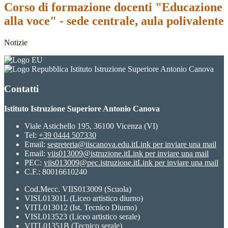
Corso di formazione docenti "Educazione
alla voce" - sede centrale, aula polivalente
Notizie
Istituto Istruzione Superiore Antonio Canova
Contatti
Istituto Istruzione Superiore Antonio Canova
Viale Astichello 195, 36100 Vicenza (VI)
Tel:
+39 0444 507330
Email:
segreteria@iiscanova.edu.it
Link per inviare una mail
Email:
viis013009@istruzione.it
Link per inviare una mail
PEC:
viis013009@pec.istruzione.it
Link per inviare una mail
C.F.: 80016610240
Cod.Mecc. VIIS013009 (Scuola)
VISL01301L (Liceo artistico diurno)
VITL013012 (Ist. Tecnico Diurno)
VISL013523 (Liceo artistico serale)
VITL01351B (Tecnico serale)