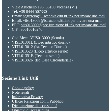
Viale Astichello 195, 36100 Vicenza (VI)
Tel:
+39 0444 507330
Email:
segreteria@iiscanova.edu.it
Link per inviare una mail
Email:
viis013009@istruzione.it
Link per inviare una mail
PEC:
viis013009@pec.istruzione.it
Link per inviare una mail
C.F.: 80016610240
Cod.Mecc. VIIS013009 (Scuola)
VISL01301L (Liceo artistico diurno)
VITL013012 (Ist. Tecnico Diurno)
VISL013523 (Liceo artistico serale)
VITL01351B (Tecnico serale)
VISL01302N (Ist. Casa Circondariale)
Sezione Link Utili
Cookie policy
Note legali
Informativa Privacy
Ufficio Relazioni con il Pubblico
Dichiarazione di accessibilità
Obiettivi di accessibilità