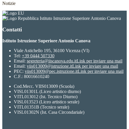
Notizie
Istituto Istruzione Superiore Antonio Canova
Contatti
Istituto Istruzione Superiore Antonio Canova
Viale Astichello 195, 36100 Vicenza (VI)
Tel:
+39 0444 507330
Email:
segreteria@iiscanova.edu.it
Link per inviare una mail
Email:
viis013009@istruzione.it
Link per inviare una mail
PEC:
viis013009@pec.istruzione.it
Link per inviare una mail
C.F.: 80016610240
Cod.Mecc. VIIS013009 (Scuola)
VISL01301L (Liceo artistico diurno)
VITL013012 (Ist. Tecnico Diurno)
VISL013523 (Liceo artistico serale)
VITL01351B (Tecnico serale)
VISL01302N (Ist. Casa Circondariale)